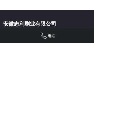
安徽志利刷业有限公司
中国刷业之都制造商丨工业毛刷丨清扫器毛刷
电话
联系电话：138-0566-5626（徐总）
联系地址：安徽省安庆市潜山市源潭开发区源潭大道
关注我们
微信在线联系