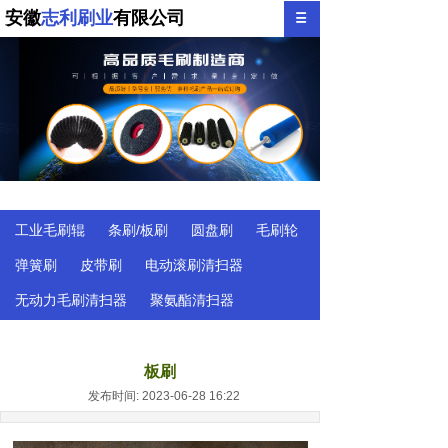
安徽
志利刷业
有限公司
工业毛刷辊
条刷/板刷
圆盘刷
毛刷轮
弹簧刷
皮带刷
电动滚刷清扫器
无动力毛刷清扫器
聚氨酯清扫器
板刷
发布时间: 2023-06-28 16:22