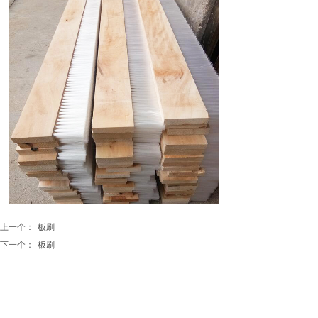
上一个：
板刷
下一个：
板刷